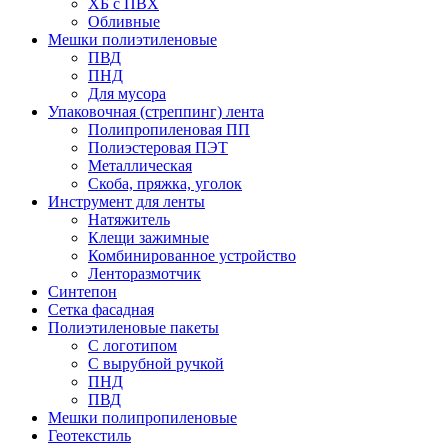
ХБ с ПВХ
Обливные
Мешки полиэтиленовые
ПВД
ПНД
Для мусора
Упаковочная (стреппинг) лента
Полипропиленовая ПП
Полиэстеровая ПЭТ
Металлическая
Скоба, пряжка, уголок
Инструмент для ленты
Натяжитель
Клещи зажимные
Комбинированное устройство
Ленторазмотчик
Синтепон
Сетка фасадная
Полиэтиленовые пакеты
С логотипом
С вырубной ручкой
ПНД
ПВД
Мешки полипропиленовые
Геотекстиль