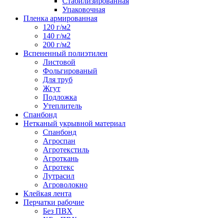
Стабилизированная
Упаковочная
Пленка армированная
120 г/м2
140 г/м2
200 г/м2
Вспененный полиэтилен
Листовой
Фольгированый
Для труб
Жгут
Подложка
Утеплитель
Спанбонд
Нетканый укрывной материал
Спанбонд
Агроспан
Агротекстиль
Агроткань
Агротекс
Лутрасил
Агроволокно
Клейкая лента
Перчатки рабочие
Без ПВХ