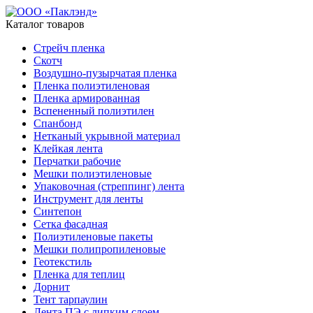
Каталог товаров
Стрейч пленка
Скотч
Воздушно-пузырчатая пленка
Пленка полиэтиленовая
Пленка армированная
Вспененный полиэтилен
Спанбонд
Нетканый укрывной материал
Клейкая лента
Перчатки рабочие
Мешки полиэтиленовые
Упаковочная (стреппинг) лента
Инструмент для ленты
Синтепон
Сетка фасадная
Полиэтиленовые пакеты
Мешки полипропиленовые
Геотекстиль
Пленка для теплиц
Дорнит
Тент тарпаулин
Лента ПЭ с липким слоем