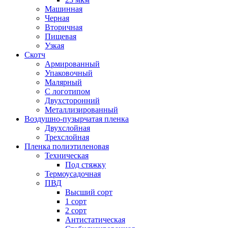
Машинная
Черная
Вторичная
Пищевая
Узкая
Скотч
Армированный
Упаковочный
Малярный
С логотипом
Двухсторонний
Металлизированный
Воздушно-пузырчатая пленка
Двухслойная
Трехслойная
Пленка полиэтиленовая
Техническая
Под стяжку
Термоусадочная
ПВД
Высший сорт
1 сорт
2 сорт
Антистатическая