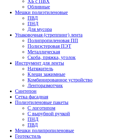
ХБ с ПВХ
Обливные
Мешки полиэтиленовые
ПВД
ПНД
Для мусора
Упаковочная (стреппинг) лента
Полипропиленовая ПП
Полиэстеровая ПЭТ
Металлическая
Скоба, пряжка, уголок
Инструмент для ленты
Натяжитель
Клещи зажимные
Комбинированное устройство
Ленторазмотчик
Синтепон
Сетка фасадная
Полиэтиленовые пакеты
С логотипом
С вырубной ручкой
ПНД
ПВД
Мешки полипропиленовые
Геотекстиль