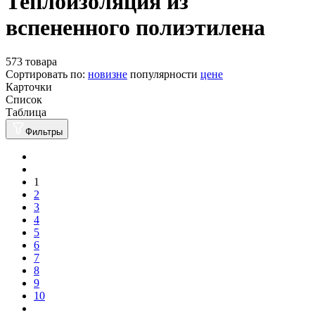
Теплоизоляция из
вспененного полиэтилена
573 товара
Сортировать по:
новизне
популярности
цене
Карточки
Список
Таблица
Фильтры
1
2
3
4
5
6
7
8
9
10