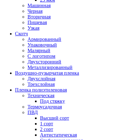
Машинная
Черная
Вторичная
Пищевая
Узкая
Скотч
Армированный
Упаковочный
Малярный
С логотипом
Двухсторонний
Металлизированный
Воздушно-пузырчатая пленка
Двухслойная
Трехслойная
Пленка полиэтиленовая
Техническая
Под стяжку
Термоусадочная
ПВД
Высший сорт
1 сорт
2 сорт
Антистатическая