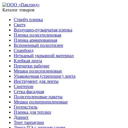
Каталог товаров
Стрейч пленка
Скотч
Воздушно-пузырчатая пленка
Пленка полиэтиленовая
Пленка армированная
Вспененный полиэтилен
Спанбонд
Нетканый укрывной материал
Клейкая лента
Перчатки рабочие
Мешки полиэтиленовые
Упаковочная (стреппинг) лента
Инструмент для ленты
Синтепон
Сетка фасадная
Полиэтиленовые пакеты
Мешки полипропиленовые
Геотекстиль
Пленка для теплиц
Дорнит
Тент тарпаулин
Лента ПЭ с липким слоем