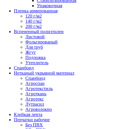
Стабилизированная
Упаковочная
Пленка армированная
120 г/м2
140 г/м2
200 г/м2
Вспененный полиэтилен
Листовой
Фольгированый
Для труб
Жгут
Подложка
Утеплитель
Спанбонд
Нетканый укрывной материал
Спанбонд
Агроспан
Агротекстиль
Агроткань
Агротекс
Лутрасил
Агроволокно
Клейкая лента
Перчатки рабочие
Без ПВХ