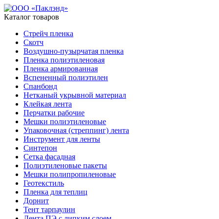
Каталог товаров
Стрейч пленка
Скотч
Воздушно-пузырчатая пленка
Пленка полиэтиленовая
Пленка армированная
Вспененный полиэтилен
Спанбонд
Нетканый укрывной материал
Клейкая лента
Перчатки рабочие
Мешки полиэтиленовые
Упаковочная (стреппинг) лента
Инструмент для ленты
Синтепон
Сетка фасадная
Полиэтиленовые пакеты
Мешки полипропиленовые
Геотекстиль
Пленка для теплиц
Дорнит
Тент тарпаулин
Лента ПЭ с липким слоем