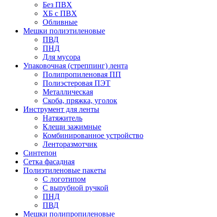
Без ПВХ
ХБ с ПВХ
Обливные
Мешки полиэтиленовые
ПВД
ПНД
Для мусора
Упаковочная (стреппинг) лента
Полипропиленовая ПП
Полиэстеровая ПЭТ
Металлическая
Скоба, пряжка, уголок
Инструмент для ленты
Натяжитель
Клещи зажимные
Комбинированное устройство
Ленторазмотчик
Синтепон
Сетка фасадная
Полиэтиленовые пакеты
С логотипом
С вырубной ручкой
ПНД
ПВД
Мешки полипропиленовые