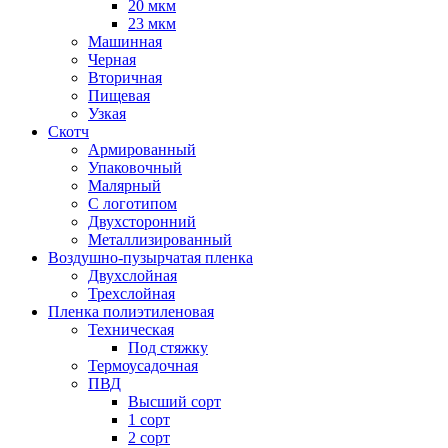
20 мкм
23 мкм
Машинная
Черная
Вторичная
Пищевая
Узкая
Скотч
Армированный
Упаковочный
Малярный
С логотипом
Двухсторонний
Металлизированный
Воздушно-пузырчатая пленка
Двухслойная
Трехслойная
Пленка полиэтиленовая
Техническая
Под стяжку
Термоусадочная
ПВД
Высший сорт
1 сорт
2 сорт