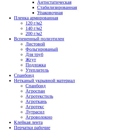
Антистатическая
Стабилизированная
Упаковочная
Пленка армированная
120 г/м2
140 г/м2
200 г/м2
Вспененный полиэтилен
Листовой
Фольгированый
Для труб
Жгут
Подложка
Утеплитель
Спанбонд
Нетканый укрывной материал
Спанбонд
Агроспан
Агротекстиль
Агроткань
Агротекс
Лутрасил
Агроволокно
Клейкая лента
Перчатки рабочие