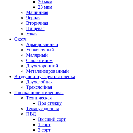
20 мкм
23 мкм
Машинная
Черная
Вторичная
Пищевая
Узкая
Скотч
Армированный
Упаковочный
Малярный
С логотипом
Двухсторонний
Металлизированный
Воздушно-пузырчатая пленка
Двухслойная
Трехслойная
Пленка полиэтиленовая
Техническая
Под стяжку
Термоусадочная
ПВД
Высший сорт
1 сорт
2 сорт