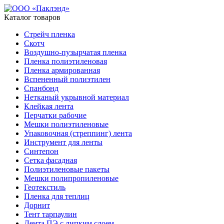
Каталог товаров
Стрейч пленка
Скотч
Воздушно-пузырчатая пленка
Пленка полиэтиленовая
Пленка армированная
Вспененный полиэтилен
Спанбонд
Нетканый укрывной материал
Клейкая лента
Перчатки рабочие
Мешки полиэтиленовые
Упаковочная (стреппинг) лента
Инструмент для ленты
Синтепон
Сетка фасадная
Полиэтиленовые пакеты
Мешки полипропиленовые
Геотекстиль
Пленка для теплиц
Дорнит
Тент тарпаулин
Лента ПЭ с липким слоем