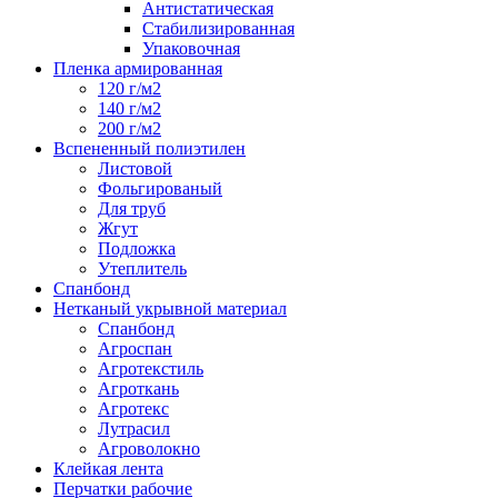
Антистатическая
Стабилизированная
Упаковочная
Пленка армированная
120 г/м2
140 г/м2
200 г/м2
Вспененный полиэтилен
Листовой
Фольгированый
Для труб
Жгут
Подложка
Утеплитель
Спанбонд
Нетканый укрывной материал
Спанбонд
Агроспан
Агротекстиль
Агроткань
Агротекс
Лутрасил
Агроволокно
Клейкая лента
Перчатки рабочие