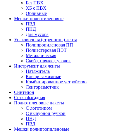
Без ПВХ
ХБ с ПВХ
Обливные
Мешки полиэтиленовые
ПВД
ПНД
Для мусора
Упаковочная (стреппинг) лента
Полипропиленовая ПП
Полиэстеровая ПЭТ
Металлическая
Скоба, пряжка, уголок
Инструмент для ленты
Натяжитель
Клещи зажимные
Комбинированное устройство
Ленторазмотчик
Синтепон
Сетка фасадная
Полиэтиленовые пакеты
С логотипом
С вырубной ручкой
ПНД
ПВД
Мешки полипропиленовые