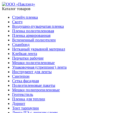
Каталог товаров
Стрейч пленка
Скотч
Воздушно-пузырчатая пленка
Пленка полиэтиленовая
Пленка армированная
Вспененный полиэтилен
Спанбонд
Нетканый укрывной материал
Клейкая лента
Перчатки рабочие
Мешки полиэтиленовые
Упаковочная (стреппинг) лента
Инструмент для ленты
Синтепон
Сетка фасадная
Полиэтиленовые пакеты
Мешки полипропиленовые
Геотекстиль
Пленка для теплиц
Дорнит
Тент тарпаулин
Лента ПЭ с липким слоем