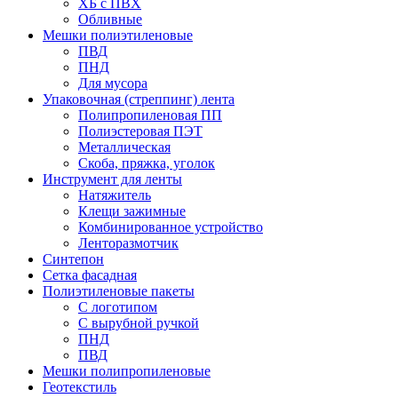
ХБ с ПВХ
Обливные
Мешки полиэтиленовые
ПВД
ПНД
Для мусора
Упаковочная (стреппинг) лента
Полипропиленовая ПП
Полиэстеровая ПЭТ
Металлическая
Скоба, пряжка, уголок
Инструмент для ленты
Натяжитель
Клещи зажимные
Комбинированное устройство
Ленторазмотчик
Синтепон
Сетка фасадная
Полиэтиленовые пакеты
С логотипом
С вырубной ручкой
ПНД
ПВД
Мешки полипропиленовые
Геотекстиль