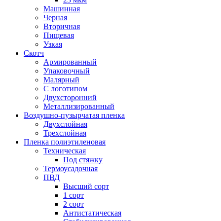
Машинная
Черная
Вторичная
Пищевая
Узкая
Скотч
Армированный
Упаковочный
Малярный
С логотипом
Двухсторонний
Металлизированный
Воздушно-пузырчатая пленка
Двухслойная
Трехслойная
Пленка полиэтиленовая
Техническая
Под стяжку
Термоусадочная
ПВД
Высший сорт
1 сорт
2 сорт
Антистатическая