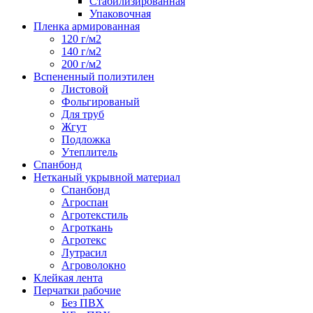
Стабилизированная
Упаковочная
Пленка армированная
120 г/м2
140 г/м2
200 г/м2
Вспененный полиэтилен
Листовой
Фольгированый
Для труб
Жгут
Подложка
Утеплитель
Спанбонд
Нетканый укрывной материал
Спанбонд
Агроспан
Агротекстиль
Агроткань
Агротекс
Лутрасил
Агроволокно
Клейкая лента
Перчатки рабочие
Без ПВХ