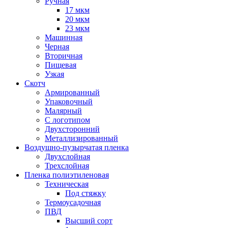
Ручная
17 мкм
20 мкм
23 мкм
Машинная
Черная
Вторичная
Пищевая
Узкая
Скотч
Армированный
Упаковочный
Малярный
С логотипом
Двухсторонний
Металлизированный
Воздушно-пузырчатая пленка
Двухслойная
Трехслойная
Пленка полиэтиленовая
Техническая
Под стяжку
Термоусадочная
ПВД
Высший сорт