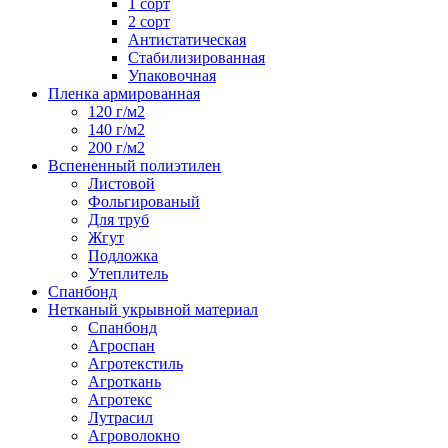
1 сорт
2 сорт
Антистатическая
Стабилизированная
Упаковочная
Пленка армированная
120 г/м2
140 г/м2
200 г/м2
Вспененный полиэтилен
Листовой
Фольгированый
Для труб
Жгут
Подложка
Утеплитель
Спанбонд
Нетканый укрывной материал
Спанбонд
Агроспан
Агротекстиль
Агроткань
Агротекс
Лутрасил
Агроволокно