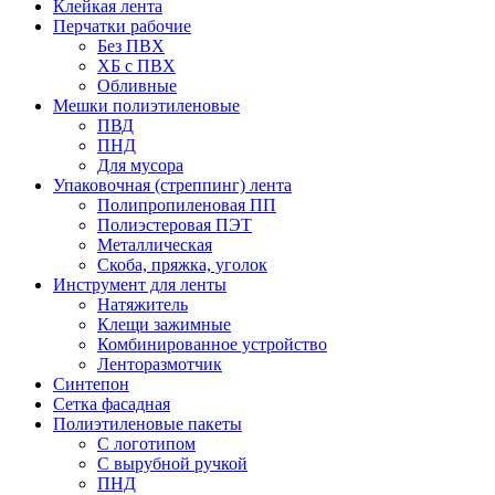
Клейкая лента
Перчатки рабочие
Без ПВХ
ХБ с ПВХ
Обливные
Мешки полиэтиленовые
ПВД
ПНД
Для мусора
Упаковочная (стреппинг) лента
Полипропиленовая ПП
Полиэстеровая ПЭТ
Металлическая
Скоба, пряжка, уголок
Инструмент для ленты
Натяжитель
Клещи зажимные
Комбинированное устройство
Ленторазмотчик
Синтепон
Сетка фасадная
Полиэтиленовые пакеты
С логотипом
С вырубной ручкой
ПНД