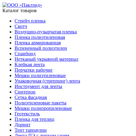
Каталог товаров
Стрейч пленка
Скотч
Воздушно-пузырчатая пленка
Пленка полиэтиленовая
Пленка армированная
Вспененный полиэтилен
Спанбонд
Нетканый укрывной материал
Клейкая лента
Перчатки рабочие
Мешки полиэтиленовые
Упаковочная (стреппинг) лента
Инструмент для ленты
Синтепон
Сетка фасадная
Полиэтиленовые пакеты
Мешки полипропиленовые
Геотекстиль
Пленка для теплиц
Дорнит
Тент тарпаулин
Лента ПЭ с липким слоем