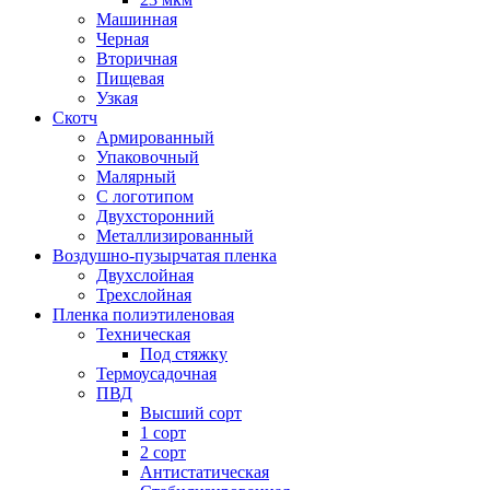
Машинная
Черная
Вторичная
Пищевая
Узкая
Скотч
Армированный
Упаковочный
Малярный
С логотипом
Двухсторонний
Металлизированный
Воздушно-пузырчатая пленка
Двухслойная
Трехслойная
Пленка полиэтиленовая
Техническая
Под стяжку
Термоусадочная
ПВД
Высший сорт
1 сорт
2 сорт
Антистатическая