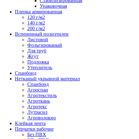
Стабилизированная
Упаковочная
Пленка армированная
120 г/м2
140 г/м2
200 г/м2
Вспененный полиэтилен
Листовой
Фольгированый
Для труб
Жгут
Подложка
Утеплитель
Спанбонд
Нетканый укрывной материал
Спанбонд
Агроспан
Агротекстиль
Агроткань
Агротекс
Лутрасил
Агроволокно
Клейкая лента
Перчатки рабочие
Без ПВХ