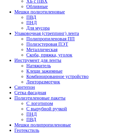
ХБ с ПВХ
Обливные
Мешки полиэтиленовые
ПВД
ПНД
Для мусора
Упаковочная (стреппинг) лента
Полипропиленовая ПП
Полиэстеровая ПЭТ
Металлическая
Скоба, пряжка, уголок
Инструмент для ленты
Натяжитель
Клещи зажимные
Комбинированное устройство
Ленторазмотчик
Синтепон
Сетка фасадная
Полиэтиленовые пакеты
С логотипом
С вырубной ручкой
ПНД
ПВД
Мешки полипропиленовые
Геотекстиль