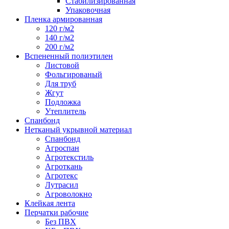
Стабилизированная
Упаковочная
Пленка армированная
120 г/м2
140 г/м2
200 г/м2
Вспененный полиэтилен
Листовой
Фольгированый
Для труб
Жгут
Подложка
Утеплитель
Спанбонд
Нетканый укрывной материал
Спанбонд
Агроспан
Агротекстиль
Агроткань
Агротекс
Лутрасил
Агроволокно
Клейкая лента
Перчатки рабочие
Без ПВХ