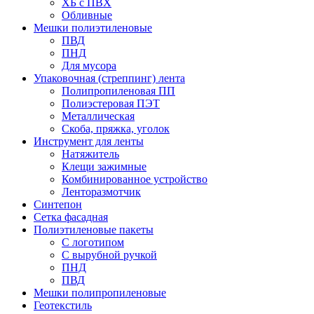
ХБ с ПВХ
Обливные
Мешки полиэтиленовые
ПВД
ПНД
Для мусора
Упаковочная (стреппинг) лента
Полипропиленовая ПП
Полиэстеровая ПЭТ
Металлическая
Скоба, пряжка, уголок
Инструмент для ленты
Натяжитель
Клещи зажимные
Комбинированное устройство
Ленторазмотчик
Синтепон
Сетка фасадная
Полиэтиленовые пакеты
С логотипом
С вырубной ручкой
ПНД
ПВД
Мешки полипропиленовые
Геотекстиль