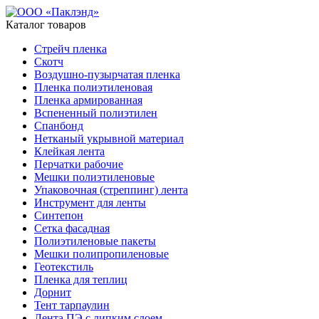
Каталог товаров
Стрейч пленка
Скотч
Воздушно-пузырчатая пленка
Пленка полиэтиленовая
Пленка армированная
Вспененный полиэтилен
Спанбонд
Нетканый укрывной материал
Клейкая лента
Перчатки рабочие
Мешки полиэтиленовые
Упаковочная (стреппинг) лента
Инструмент для ленты
Синтепон
Сетка фасадная
Полиэтиленовые пакеты
Мешки полипропиленовые
Геотекстиль
Пленка для теплиц
Дорнит
Тент тарпаулин
Лента ПЭ с липким слоем