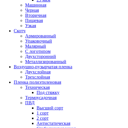
Машинная
Черная
Вторичная
Пищевая
Узкая
Скотч
Армированный
Упаковочный
Малярный
С логотипом
Двухсторонний
Металлизированный
Воздушно-пузырчатая пленка
Двухслойная
Трехслойная
Пленка полиэтиленовая
Техническая
Под стяжку
Термоусадочная
ПВД
Высший сорт
1 сорт
2 сорт
Антистатическая