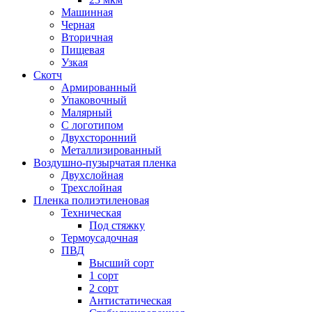
Машинная
Черная
Вторичная
Пищевая
Узкая
Скотч
Армированный
Упаковочный
Малярный
С логотипом
Двухсторонний
Металлизированный
Воздушно-пузырчатая пленка
Двухслойная
Трехслойная
Пленка полиэтиленовая
Техническая
Под стяжку
Термоусадочная
ПВД
Высший сорт
1 сорт
2 сорт
Антистатическая