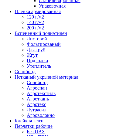
Стабилизированная
Упаковочная
Пленка армированная
120 г/м2
140 г/м2
200 г/м2
Вспененный полиэтилен
Листовой
Фольгированый
Для труб
Жгут
Подложка
Утеплитель
Спанбонд
Нетканый укрывной материал
Спанбонд
Агроспан
Агротекстиль
Агроткань
Агротекс
Лутрасил
Агроволокно
Клейкая лента
Перчатки рабочие
Без ПВХ