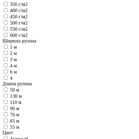
350 г/м2
400 г/м2
450 г/м2
500 г/м2
550 г/м2
600 г/м2
Ширина рулона
1 м
2 м
3 м
4 м
6 м
4
Длина рулона
50 м
130 м
110 м
90 м
70 м
65 м
55 м
Цвет
Зеленый