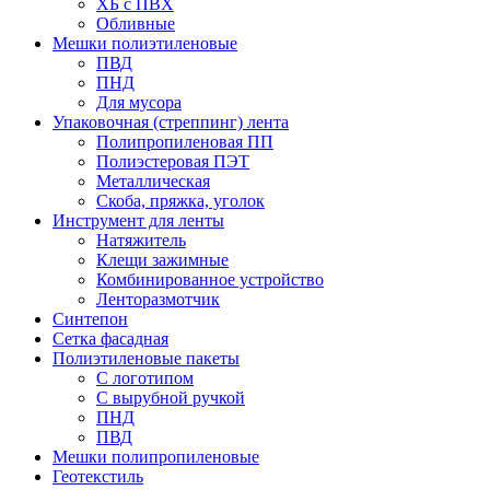
ХБ с ПВХ
Обливные
Мешки полиэтиленовые
ПВД
ПНД
Для мусора
Упаковочная (стреппинг) лента
Полипропиленовая ПП
Полиэстеровая ПЭТ
Металлическая
Скоба, пряжка, уголок
Инструмент для ленты
Натяжитель
Клещи зажимные
Комбинированное устройство
Ленторазмотчик
Синтепон
Сетка фасадная
Полиэтиленовые пакеты
С логотипом
С вырубной ручкой
ПНД
ПВД
Мешки полипропиленовые
Геотекстиль