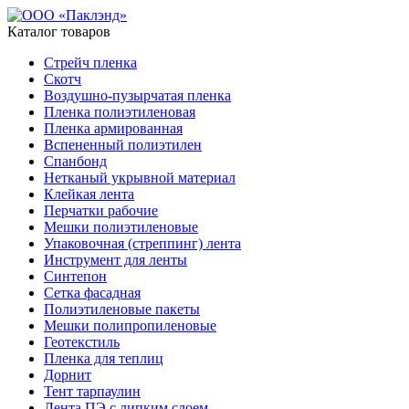
Каталог товаров
Стрейч пленка
Скотч
Воздушно-пузырчатая пленка
Пленка полиэтиленовая
Пленка армированная
Вспененный полиэтилен
Спанбонд
Нетканый укрывной материал
Клейкая лента
Перчатки рабочие
Мешки полиэтиленовые
Упаковочная (стреппинг) лента
Инструмент для ленты
Синтепон
Сетка фасадная
Полиэтиленовые пакеты
Мешки полипропиленовые
Геотекстиль
Пленка для теплиц
Дорнит
Тент тарпаулин
Лента ПЭ с липким слоем