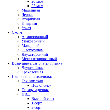
20 мкм
23 мкм
Машинная
Черная
Вторичная
Пищевая
Узкая
Скотч
Армированный
Упаковочный
Малярный
С логотипом
Двухсторонний
Металлизированный
Воздушно-пузырчатая пленка
Двухслойная
Трехслойная
Пленка полиэтиленовая
Техническая
Под стяжку
Термоусадочная
ПВД
Высший сорт
1 сорт
2 сорт