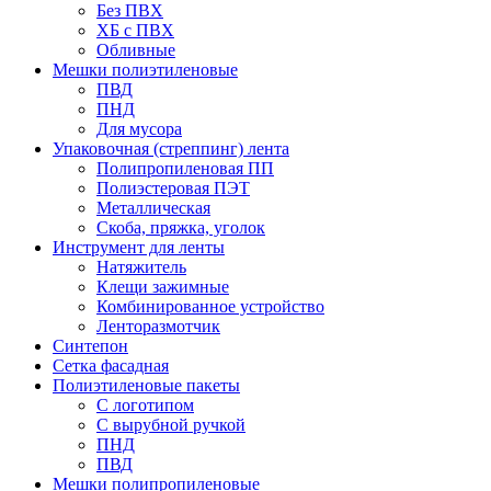
Без ПВХ
ХБ с ПВХ
Обливные
Мешки полиэтиленовые
ПВД
ПНД
Для мусора
Упаковочная (стреппинг) лента
Полипропиленовая ПП
Полиэстеровая ПЭТ
Металлическая
Скоба, пряжка, уголок
Инструмент для ленты
Натяжитель
Клещи зажимные
Комбинированное устройство
Ленторазмотчик
Синтепон
Сетка фасадная
Полиэтиленовые пакеты
С логотипом
С вырубной ручкой
ПНД
ПВД
Мешки полипропиленовые