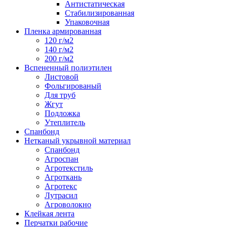
Антистатическая
Стабилизированная
Упаковочная
Пленка армированная
120 г/м2
140 г/м2
200 г/м2
Вспененный полиэтилен
Листовой
Фольгированый
Для труб
Жгут
Подложка
Утеплитель
Спанбонд
Нетканый укрывной материал
Спанбонд
Агроспан
Агротекстиль
Агроткань
Агротекс
Лутрасил
Агроволокно
Клейкая лента
Перчатки рабочие