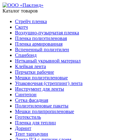
Каталог товаров
Стрейч пленка
Скотч
Воздушно-пузырчатая пленка
Пленка полиэтиленовая
Пленка армированная
Вспененный полиэтилен
Спанбонд
Нетканый укрывной материал
Клейкая лента
Перчатки рабочие
Мешки полиэтиленовые
Упаковочная (стреппинг) лента
Инструмент для ленты
Синтепон
Сетка фасадная
Полиэтиленовые пакеты
Мешки полипропиленовые
Геотекстиль
Пленка для теплиц
Дорнит
Тент тарпаулин
Лента ПЭ с липким слоем