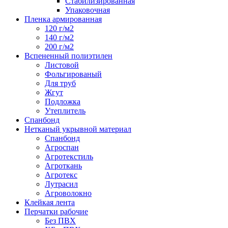
Стабилизированная
Упаковочная
Пленка армированная
120 г/м2
140 г/м2
200 г/м2
Вспененный полиэтилен
Листовой
Фольгированый
Для труб
Жгут
Подложка
Утеплитель
Спанбонд
Нетканый укрывной материал
Спанбонд
Агроспан
Агротекстиль
Агроткань
Агротекс
Лутрасил
Агроволокно
Клейкая лента
Перчатки рабочие
Без ПВХ