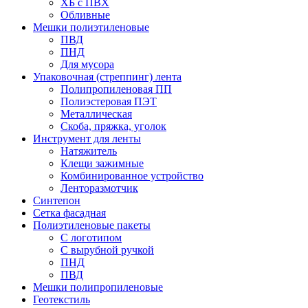
ХБ с ПВХ
Обливные
Мешки полиэтиленовые
ПВД
ПНД
Для мусора
Упаковочная (стреппинг) лента
Полипропиленовая ПП
Полиэстеровая ПЭТ
Металлическая
Скоба, пряжка, уголок
Инструмент для ленты
Натяжитель
Клещи зажимные
Комбинированное устройство
Ленторазмотчик
Синтепон
Сетка фасадная
Полиэтиленовые пакеты
С логотипом
С вырубной ручкой
ПНД
ПВД
Мешки полипропиленовые
Геотекстиль