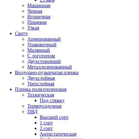
Машинная
Черная
Вторичная
Пищевая
Узкая
Скотч
Армированный
Упаковочный
Малярный
С логотипом
Двухсторонний
Металлизированный
Воздушно-пузырчатая пленка
Двухслойная
Трехслойная
Пленка полиэтиленовая
Техническая
Под стяжку
Термоусадочная
ПВД
Высший сорт
1 сорт
2 сорт
Антистатическая