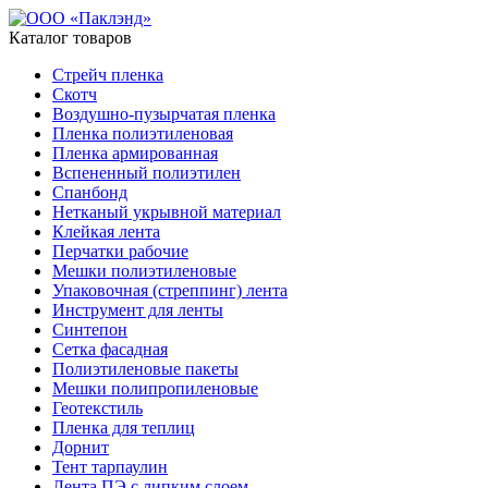
Каталог товаров
Стрейч пленка
Скотч
Воздушно-пузырчатая пленка
Пленка полиэтиленовая
Пленка армированная
Вспененный полиэтилен
Спанбонд
Нетканый укрывной материал
Клейкая лента
Перчатки рабочие
Мешки полиэтиленовые
Упаковочная (стреппинг) лента
Инструмент для ленты
Синтепон
Сетка фасадная
Полиэтиленовые пакеты
Мешки полипропиленовые
Геотекстиль
Пленка для теплиц
Дорнит
Тент тарпаулин
Лента ПЭ с липким слоем