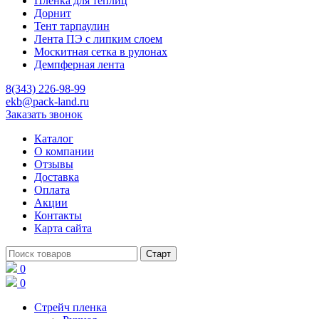
Пленка для теплиц
Дорнит
Тент тарпаулин
Лента ПЭ с липким слоем
Москитная сетка в рулонах
Демпферная лента
8(343) 226-98-99
ekb@pack-land.ru
Заказать звонок
Каталог
О компании
Отзывы
Доставка
Оплата
Акции
Контакты
Карта сайта
0
0
Стрейч пленка