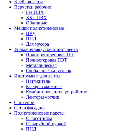
Клейкая лента
Перчатки рабочие
Без ПВХ
ХБ с ПВХ
Обливные
Мешки полиэтиленовые
ПВД
ПНД
Для мусора
Упаковочная (стреппинг) лента
Полипропиленовая ПП
Полиэстеровая ПЭТ
Металлическая
Скоба, пряжка, уголок
Инструмент для ленты
Натяжитель
Клещи зажимные
Комбинированное устройство
Ленторазмотчик
Синтепон
Сетка фасадная
Полиэтиленовые пакеты
С логотипом
С вырубной ручкой
ПНД