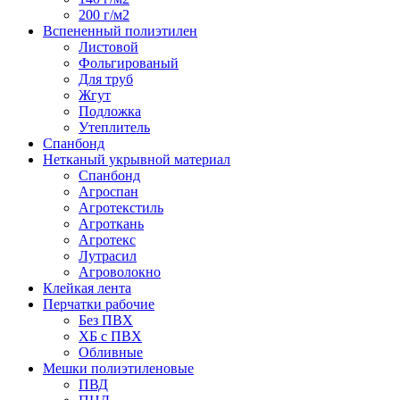
200 г/м2
Вспененный полиэтилен
Листовой
Фольгированый
Для труб
Жгут
Подложка
Утеплитель
Спанбонд
Нетканый укрывной материал
Спанбонд
Агроспан
Агротекстиль
Агроткань
Агротекс
Лутрасил
Агроволокно
Клейкая лента
Перчатки рабочие
Без ПВХ
ХБ с ПВХ
Обливные
Мешки полиэтиленовые
ПВД