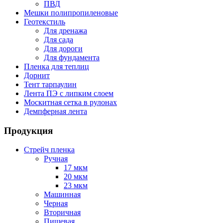
ПВД
Мешки полипропиленовые
Геотекстиль
Для дренажа
Для сада
Для дороги
Для фундамента
Пленка для теплиц
Дорнит
Тент тарпаулин
Лента ПЭ с липким слоем
Москитная сетка в рулонах
Демпферная лента
Продукция
Стрейч пленка
Ручная
17 мкм
20 мкм
23 мкм
Машинная
Черная
Вторичная
Пищевая