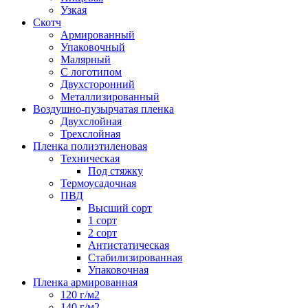
Узкая
Скотч
Армированный
Упаковочный
Малярный
С логотипом
Двухсторонний
Металлизированный
Воздушно-пузырчатая пленка
Двухслойная
Трехслойная
Пленка полиэтиленовая
Техническая
Под стяжку
Термоусадочная
ПВД
Высший сорт
1 сорт
2 сорт
Антистатическая
Стабилизированная
Упаковочная
Пленка армированная
120 г/м2
140 г/м2