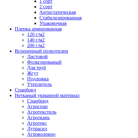
1 сорт
2 сорт
Антистатическая
Стабилизированная
Упаковочная
Пленка армированная
120 г/м2
140 г/м2
200 г/м2
Вспененный полиэтилен
Листовой
Фольгированый
Для труб
Жгут
Подложка
Утеплитель
Спанбонд
Нетканый укрывной материал
Спанбонд
Агроспан
Агротекстиль
Агроткань
Агротекс
Лутрасил
Агроволокно