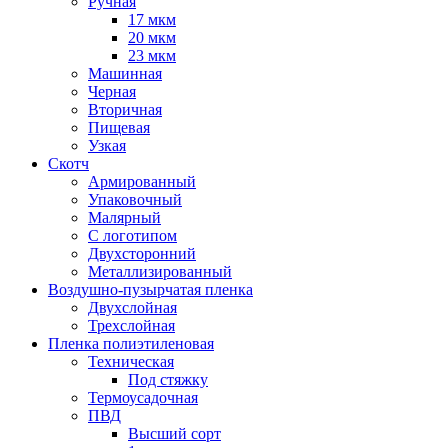
Ручная
17 мкм
20 мкм
23 мкм
Машинная
Черная
Вторичная
Пищевая
Узкая
Скотч
Армированный
Упаковочный
Малярный
С логотипом
Двухсторонний
Металлизированный
Воздушно-пузырчатая пленка
Двухслойная
Трехслойная
Пленка полиэтиленовая
Техническая
Под стяжку
Термоусадочная
ПВД
Высший сорт