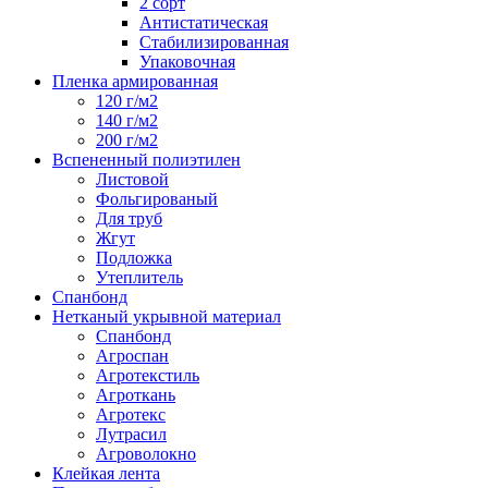
2 сорт
Антистатическая
Стабилизированная
Упаковочная
Пленка армированная
120 г/м2
140 г/м2
200 г/м2
Вспененный полиэтилен
Листовой
Фольгированый
Для труб
Жгут
Подложка
Утеплитель
Спанбонд
Нетканый укрывной материал
Спанбонд
Агроспан
Агротекстиль
Агроткань
Агротекс
Лутрасил
Агроволокно
Клейкая лента