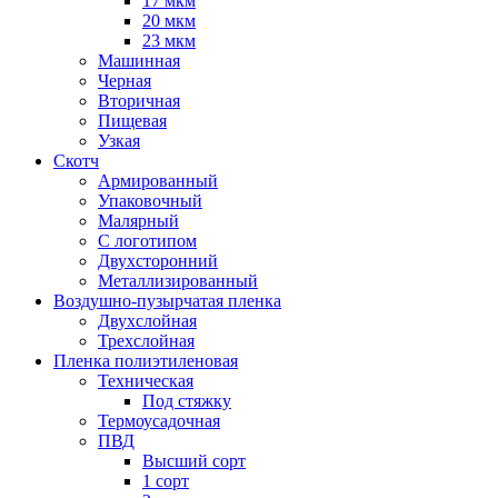
17 мкм
20 мкм
23 мкм
Машинная
Черная
Вторичная
Пищевая
Узкая
Скотч
Армированный
Упаковочный
Малярный
С логотипом
Двухсторонний
Металлизированный
Воздушно-пузырчатая пленка
Двухслойная
Трехслойная
Пленка полиэтиленовая
Техническая
Под стяжку
Термоусадочная
ПВД
Высший сорт
1 сорт