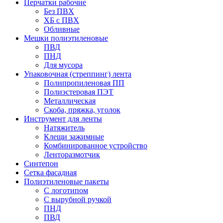
Перчатки рабочие
Без ПВХ
ХБ с ПВХ
Обливные
Мешки полиэтиленовые
ПВД
ПНД
Для мусора
Упаковочная (стреппинг) лента
Полипропиленовая ПП
Полиэстеровая ПЭТ
Металлическая
Скоба, пряжка, уголок
Инструмент для ленты
Натяжитель
Клещи зажимные
Комбинированное устройство
Ленторазмотчик
Синтепон
Сетка фасадная
Полиэтиленовые пакеты
С логотипом
С вырубной ручкой
ПНД
ПВД