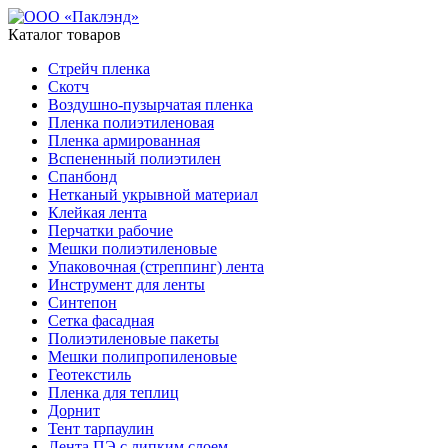
Каталог товаров
Стрейч пленка
Скотч
Воздушно-пузырчатая пленка
Пленка полиэтиленовая
Пленка армированная
Вспененный полиэтилен
Спанбонд
Нетканый укрывной материал
Клейкая лента
Перчатки рабочие
Мешки полиэтиленовые
Упаковочная (стреппинг) лента
Инструмент для ленты
Синтепон
Сетка фасадная
Полиэтиленовые пакеты
Мешки полипропиленовые
Геотекстиль
Пленка для теплиц
Дорнит
Тент тарпаулин
Лента ПЭ с липким слоем