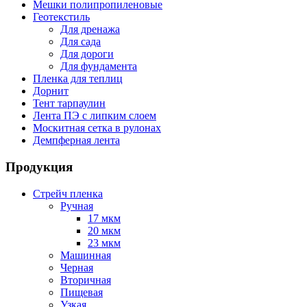
Мешки полипропиленовые
Геотекстиль
Для дренажа
Для сада
Для дороги
Для фундамента
Пленка для теплиц
Дорнит
Тент тарпаулин
Лента ПЭ с липким слоем
Москитная сетка в рулонах
Демпферная лента
Продукция
Стрейч пленка
Ручная
17 мкм
20 мкм
23 мкм
Машинная
Черная
Вторичная
Пищевая
Узкая