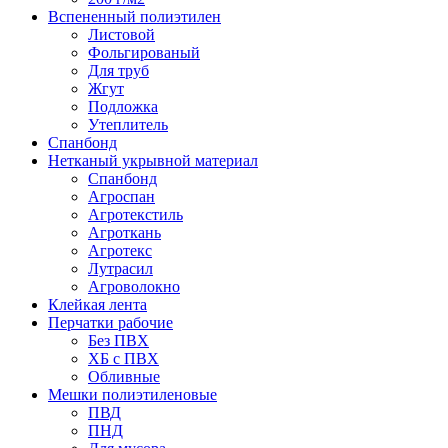
Вспененный полиэтилен
Листовой
Фольгированый
Для труб
Жгут
Подложка
Утеплитель
Спанбонд
Нетканый укрывной материал
Спанбонд
Агроспан
Агротекстиль
Агроткань
Агротекс
Лутрасил
Агроволокно
Клейкая лента
Перчатки рабочие
Без ПВХ
ХБ с ПВХ
Обливные
Мешки полиэтиленовые
ПВД
ПНД