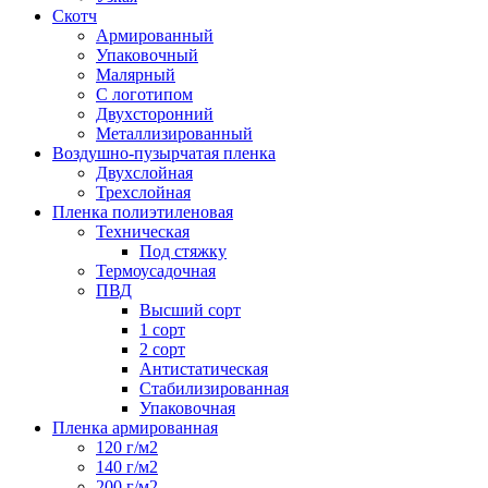
Скотч
Армированный
Упаковочный
Малярный
С логотипом
Двухсторонний
Металлизированный
Воздушно-пузырчатая пленка
Двухслойная
Трехслойная
Пленка полиэтиленовая
Техническая
Под стяжку
Термоусадочная
ПВД
Высший сорт
1 сорт
2 сорт
Антистатическая
Стабилизированная
Упаковочная
Пленка армированная
120 г/м2
140 г/м2
200 г/м2