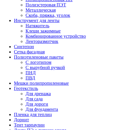
Полиэстеровая ПЭТ
Металлическая
Скоба, пряжка, уголок
Инструмент для ленты
Натяжитель
Клещи зажимные
Комбинированное устройство
Ленторазмотчик
Синтепон
Сетка фасадная
Полиэтиленовые пакеты
С логотипом
С вырубной ручкой
ПНД
ПВД
Мешки полипропиленовые
Геотекстиль
Для дренажа
Для сада
Для дороги
Для фундамента
Пленка для теплиц
Дорнит
Тент тарпаулин