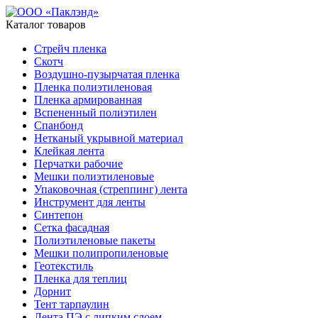
Каталог товаров
Стрейч пленка
Скотч
Воздушно-пузырчатая пленка
Пленка полиэтиленовая
Пленка армированная
Вспененный полиэтилен
Спанбонд
Нетканый укрывной материал
Клейкая лента
Перчатки рабочие
Мешки полиэтиленовые
Упаковочная (стреппинг) лента
Инструмент для ленты
Синтепон
Сетка фасадная
Полиэтиленовые пакеты
Мешки полипропиленовые
Геотекстиль
Пленка для теплиц
Дорнит
Тент тарпаулин
Лента ПЭ с липким слоем