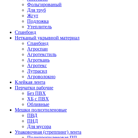
Фольгированый
Для труб
Жгут
Подложка
Утеплитель
Спанбонд
Нетканый укрывной материал
Спанбонд
Агроспан
Агротекстиль
Агроткань
Агротекс
Лутрасил
Агроволокно
Клейкая лента
Перчатки рабочие
Без ПВХ
ХБ с ПВХ
Обливные
Мешки полиэтиленовые
ПВД
ПНД
Для мусора
Упаковочная (стреппинг) лента
Полипропиленовая ПП