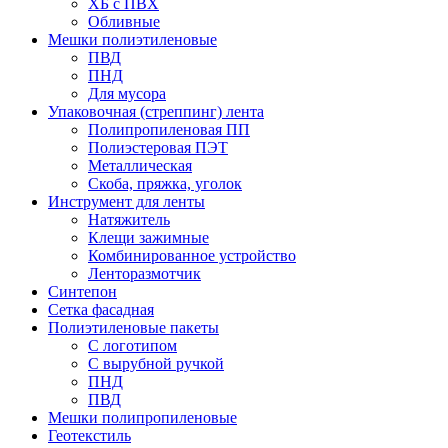
ХБ с ПВХ
Обливные
Мешки полиэтиленовые
ПВД
ПНД
Для мусора
Упаковочная (стреппинг) лента
Полипропиленовая ПП
Полиэстеровая ПЭТ
Металлическая
Скоба, пряжка, уголок
Инструмент для ленты
Натяжитель
Клещи зажимные
Комбинированное устройство
Ленторазмотчик
Синтепон
Сетка фасадная
Полиэтиленовые пакеты
С логотипом
С вырубной ручкой
ПНД
ПВД
Мешки полипропиленовые
Геотекстиль