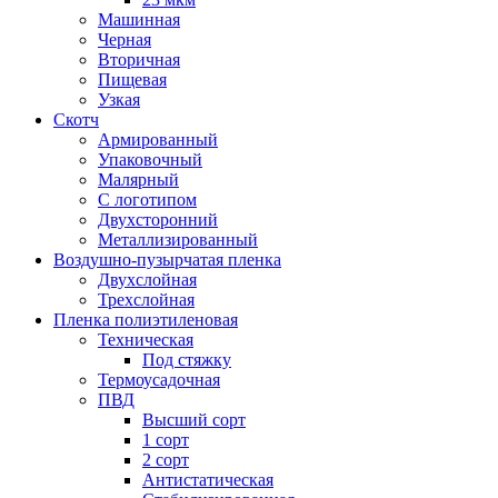
Машинная
Черная
Вторичная
Пищевая
Узкая
Скотч
Армированный
Упаковочный
Малярный
С логотипом
Двухсторонний
Металлизированный
Воздушно-пузырчатая пленка
Двухслойная
Трехслойная
Пленка полиэтиленовая
Техническая
Под стяжку
Термоусадочная
ПВД
Высший сорт
1 сорт
2 сорт
Антистатическая