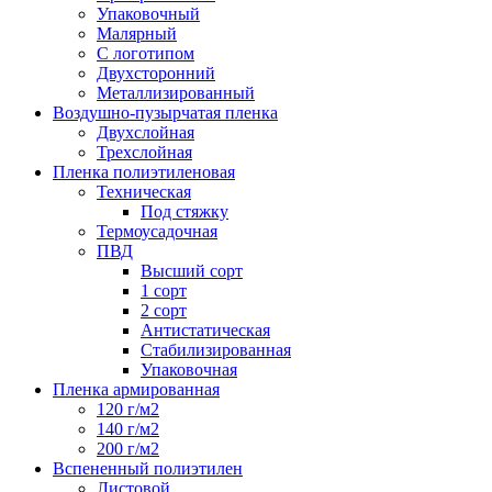
Упаковочный
Малярный
С логотипом
Двухсторонний
Металлизированный
Воздушно-пузырчатая пленка
Двухслойная
Трехслойная
Пленка полиэтиленовая
Техническая
Под стяжку
Термоусадочная
ПВД
Высший сорт
1 сорт
2 сорт
Антистатическая
Стабилизированная
Упаковочная
Пленка армированная
120 г/м2
140 г/м2
200 г/м2
Вспененный полиэтилен
Листовой