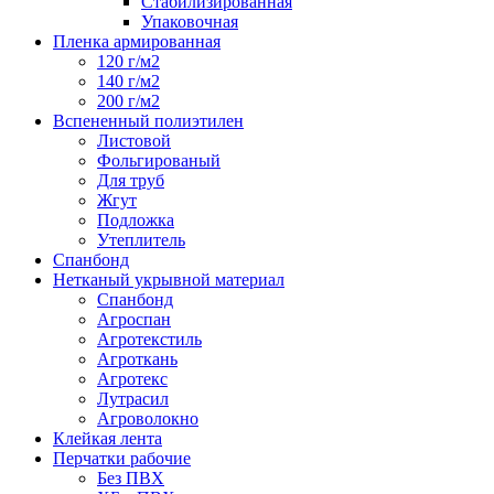
Стабилизированная
Упаковочная
Пленка армированная
120 г/м2
140 г/м2
200 г/м2
Вспененный полиэтилен
Листовой
Фольгированый
Для труб
Жгут
Подложка
Утеплитель
Спанбонд
Нетканый укрывной материал
Спанбонд
Агроспан
Агротекстиль
Агроткань
Агротекс
Лутрасил
Агроволокно
Клейкая лента
Перчатки рабочие
Без ПВХ